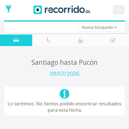
Fecha
de
en
Vuelta (opcional)
Ida
Fecha
de
Nueva búsqueda
Vuelta
Santiago hasta Pucón
09/07/2026
Lo sentimos. No hemos podido encontrar resultados
para esta fecha.