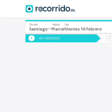
Desde
Hasta
Ida
Santiago
Parral
Viernes 10 Febrero
¿De dónde partes?
¿A dón
Ida 10/02/2023
*
*
Santiago
P
Origen
Destino