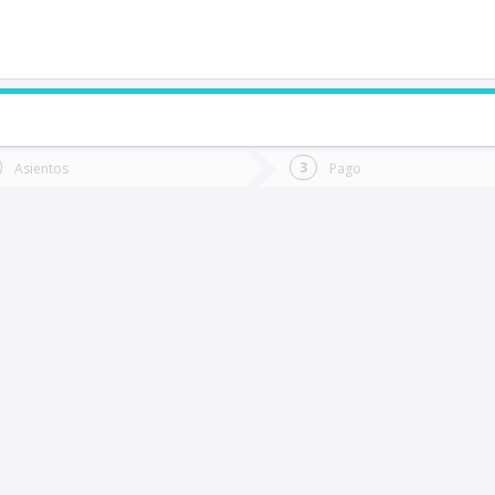
de quieres ir?
Ida
Vuelta
Asientos
Pago
*
Fec
arral
Fecha
de
de
Vuel
Ida