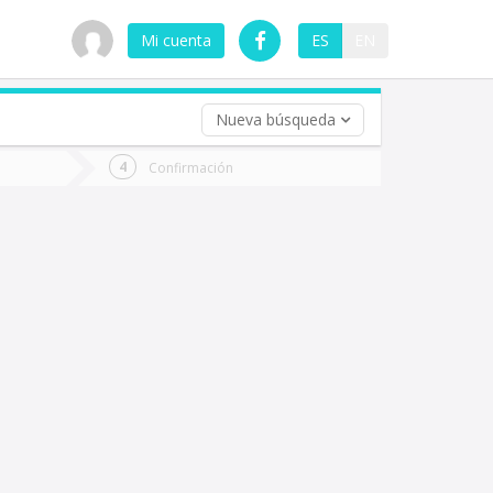
Mi cuenta
ES
EN
Nueva búsqueda
 (opcional)
Confirmación
ha
ta