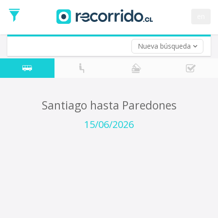
Fecha
de
en
Vuelta (opcional)
Ida
Fecha
de
Nueva búsqueda
Vuelta
Santiago hasta Paredones
15/06/2026