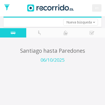
Fecha
de
en
Vuelta (opcional)
Ida
Fecha
de
Nueva búsqueda
Vuelta
Santiago hasta Paredones
06/10/2025