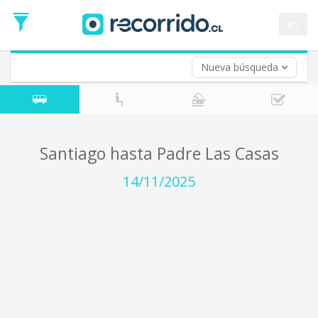
Fecha
de
en
Vuelta (opcional)
Ida
Fecha
de
Nueva búsqueda
Vuelta
Santiago hasta Padre Las Casas
14/11/2025