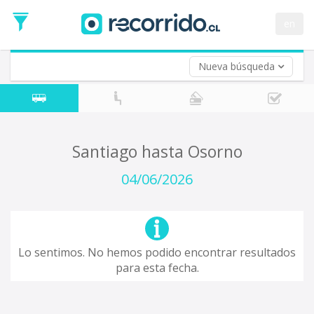
Fecha
de
en
Vuelta (opcional)
Ida
Fecha
de
Nueva búsqueda
Vuelta
Santiago hasta Osorno
04/06/2026
Lo sentimos. No hemos podido encontrar resultados
para esta fecha.