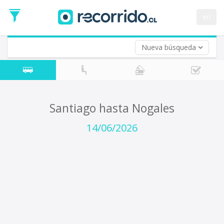
Fecha
de
en
Vuelta (opcional)
Ida
Fecha
de
Nueva búsqueda
Vuelta
Santiago hasta Nogales
14/06/2026