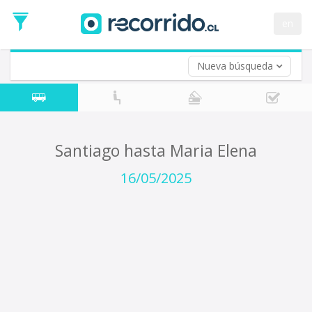
Fecha
de
en
Vuelta (opcional)
Ida
Fecha
de
Nueva búsqueda
Vuelta
Santiago hasta Maria Elena
16/05/2025