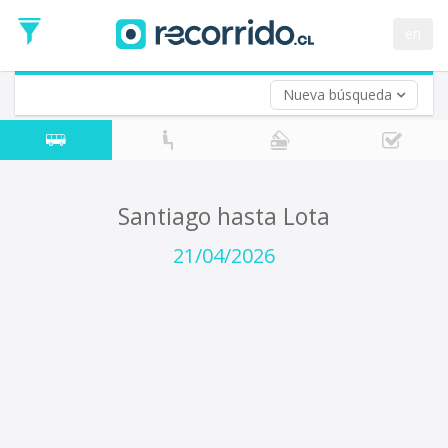
Fecha
de
en
Vuelta (opcional)
Ida
Fecha
de
Nueva búsqueda
Vuelta
Santiago hasta Lota
21/04/2026