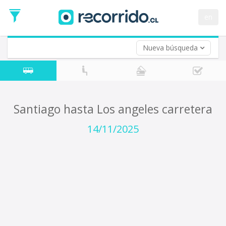
en
Nueva búsqueda
¿De dónde partes?
*
Santiago
Origen
¿A dónde quieres ir?
Santiago hasta Los angeles carretera
*
Destino
14/11/2025
Ida
*
Fecha
de
Vuelta (opcional)
Ida
Fecha
de
Vuelta