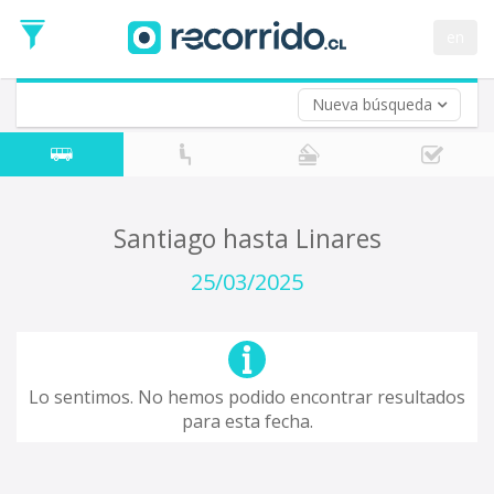
Fecha
de
en
Vuelta (opcional)
Ida
Fecha
de
Nueva búsqueda
Vuelta
Santiago hasta Linares
25/03/2025
Lo sentimos. No hemos podido encontrar resultados
para esta fecha.