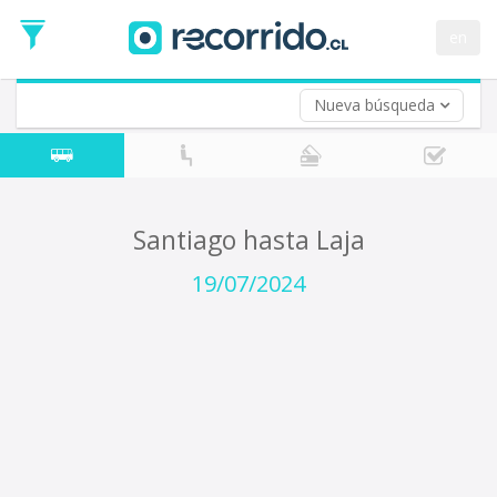
Fecha
de
en
Vuelta (opcional)
Ida
Fecha
de
Nueva búsqueda
Vuelta
Santiago hasta Laja
19/07/2024