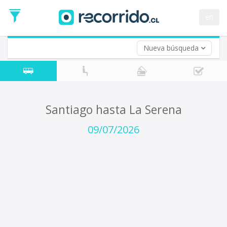
Fecha
de
en
Vuelta (opcional)
Ida
Fecha
de
Nueva búsqueda
Vuelta
Santiago hasta La Serena
09/07/2026