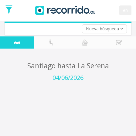
Fecha
de
en
Vuelta (opcional)
Ida
Fecha
de
Nueva búsqueda
Vuelta
Santiago hasta La Serena
04/06/2026