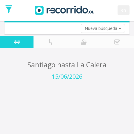
Fecha
de
en
Vuelta (opcional)
Ida
Fecha
de
Nueva búsqueda
Vuelta
Santiago hasta La Calera
15/06/2026