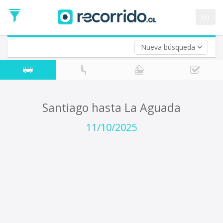
Fecha
de
en
Vuelta (opcional)
Ida
Fecha
de
Nueva búsqueda
Vuelta
Santiago hasta La Aguada
11/10/2025