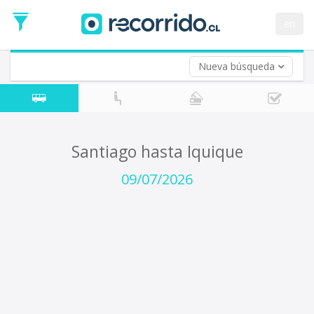
Fecha
de
en
Vuelta (opcional)
Ida
Fecha
de
Nueva búsqueda
Vuelta
Santiago hasta Iquique
09/07/2026