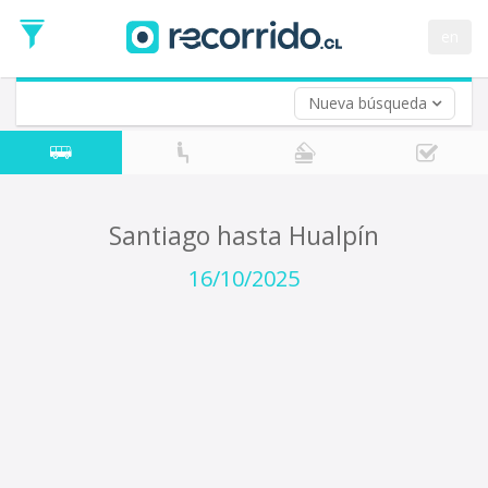
Fecha
de
en
Vuelta (opcional)
Ida
Fecha
de
Nueva búsqueda
Vuelta
Santiago hasta Hualpín
16/10/2025