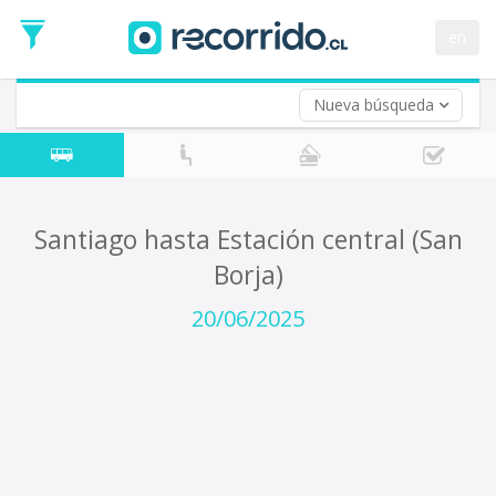
en
Nueva búsqueda
¿De dónde partes?
*
Santiago
Origen
¿A dónde quieres ir?
Santiago hasta Estación central (San
*
Borja)
Destino
Ida
20/06/2025
*
Fecha
de
Vuelta (opcional)
Ida
Fecha
de
Vuelta