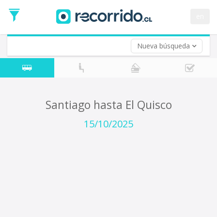
Fecha
de
en
Vuelta (opcional)
Ida
Fecha
de
Nueva búsqueda
Vuelta
Santiago hasta El Quisco
15/10/2025