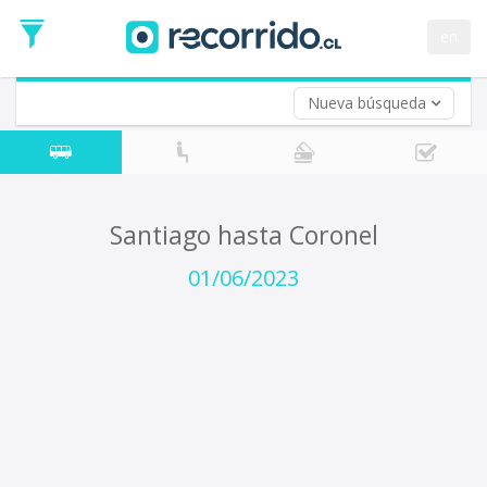
Fecha
de
en
Vuelta (opcional)
Ida
Fecha
de
Nueva búsqueda
Vuelta
Santiago hasta Coronel
01/06/2023