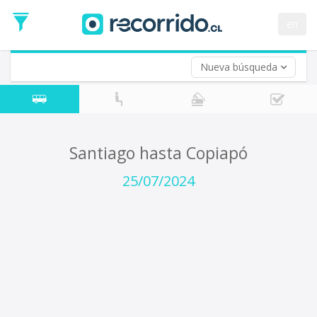
Fecha
de
en
Vuelta (opcional)
Ida
Fecha
de
Nueva búsqueda
Vuelta
Santiago hasta Copiapó
25/07/2024