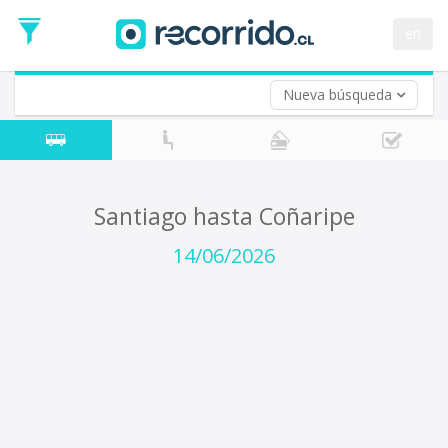
Fecha
de
en
Vuelta (opcional)
Ida
Fecha
de
Nueva búsqueda
Vuelta
Santiago hasta Coñaripe
14/06/2026