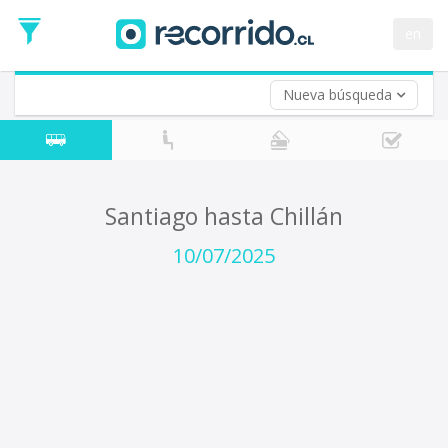
Fecha
de
en
Vuelta (opcional)
Ida
Fecha
de
Nueva búsqueda
Vuelta
Santiago hasta Chillán
10/07/2025