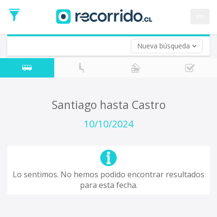
Fecha
de
en
Vuelta (opcional)
Ida
Fecha
de
Nueva búsqueda
Vuelta
Santiago hasta Castro
10/10/2024
Lo sentimos. No hemos podido encontrar resultados
para esta fecha.