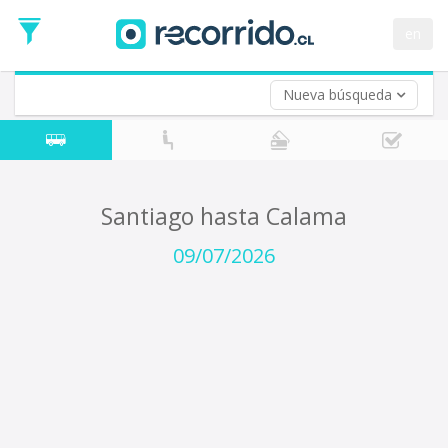
Fecha
de
en
Vuelta (opcional)
Ida
Fecha
de
Nueva búsqueda
Vuelta
Santiago hasta Calama
09/07/2026