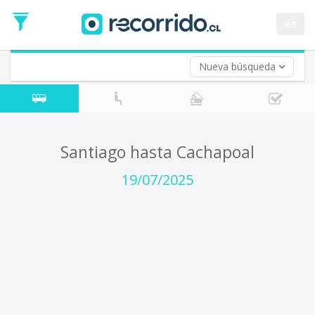
Fecha
de
en
Vuelta (opcional)
Ida
Fecha
de
Nueva búsqueda
Vuelta
Santiago hasta Cachapoal
19/07/2025