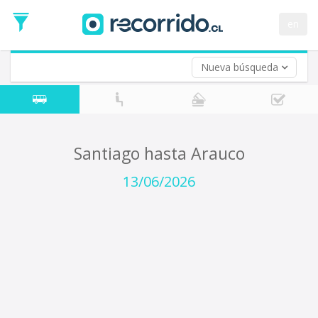
Fecha
de
en
Vuelta (opcional)
Ida
Fecha
de
Nueva búsqueda
Vuelta
Santiago hasta Arauco
13/06/2026