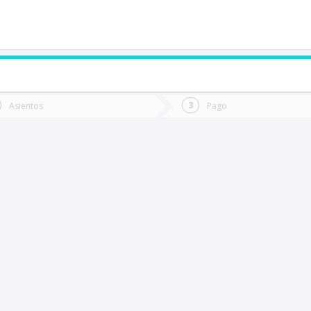
de quieres ir?
Ida
Vuelta
Asientos
Pago
*
Fec
ntuco
Fecha
de
de
Vuel
Ida