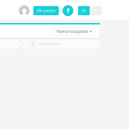
Mi cuenta
ES
EN
Nueva búsqueda
 (opcional)
Confirmación
ha
ta