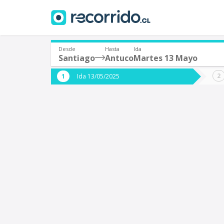
Desde
Hasta
Ida
Santiago
Antuco
Martes 13 Mayo
¿De dónde partes?
¿A dón
Ida 13/05/2025
*
*
Santiago
A
Origen
Destino