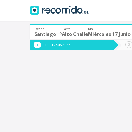
Desde
Hasta
Ida
Santiago
Alto Chelle
Miércoles 17 Junio
¿De dónde partes?
¿A dón
Ida 17/06/2026
*
*
Santiago
A
Origen
Destino