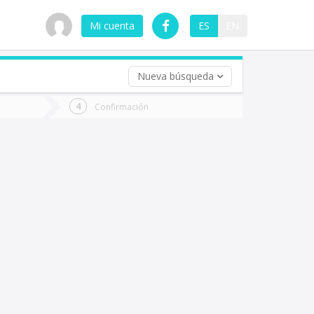
Mi cuenta
ES
EN
Nueva búsqueda
 (opcional)
Confirmación
ha
ta