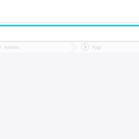
de quieres ir?
Ida
Vuelta
Asientos
Pago
*
Fec
lto Chelle
Fecha
de
de
Vuel
Ida