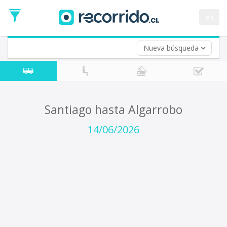
Fecha
de
en
Vuelta (opcional)
Ida
Fecha
de
Nueva búsqueda
Vuelta
Santiago hasta Algarrobo
14/06/2026