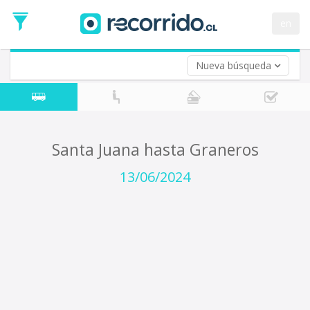
Fecha
de
en
Vuelta (opcional)
Ida
Fecha
de
Nueva búsqueda
Vuelta
Santa Juana hasta Graneros
13/06/2024