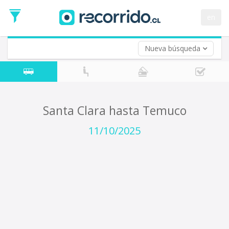
Fecha
de
en
Vuelta (opcional)
Ida
Fecha
de
Nueva búsqueda
Vuelta
Santa Clara hasta Temuco
11/10/2025