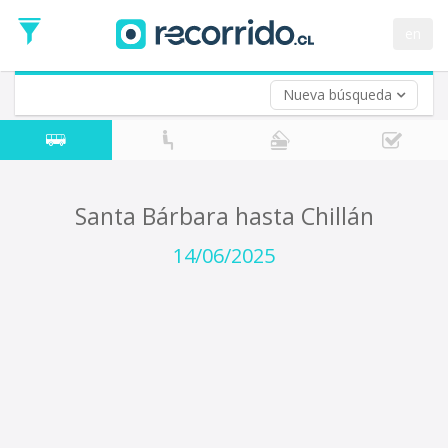
Fecha
de
en
Vuelta (opcional)
Ida
Fecha
de
Nueva búsqueda
Vuelta
Santa Bárbara hasta Chillán
14/06/2025