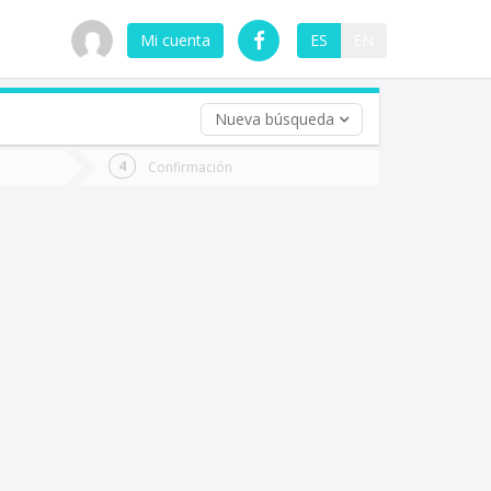
Mi cuenta
ES
EN
Nueva búsqueda
 (opcional)
Confirmación
ha
ta