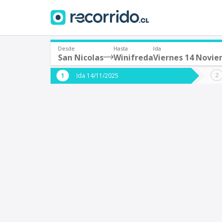
Desde
Hasta
Ida
San Nicolas
Winifreda
Viernes 14 Novi
¿De dónde partes?
¿A dón
Ida 14/11/2025
*
*
San Nicolas
Origen
Destino