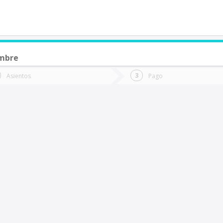
embre
de quieres ir?
Ida
Vuelta
Asientos
Pago
*
Fec
Winifreda (Argentina)
Fecha
de
de
Vuel
Ida