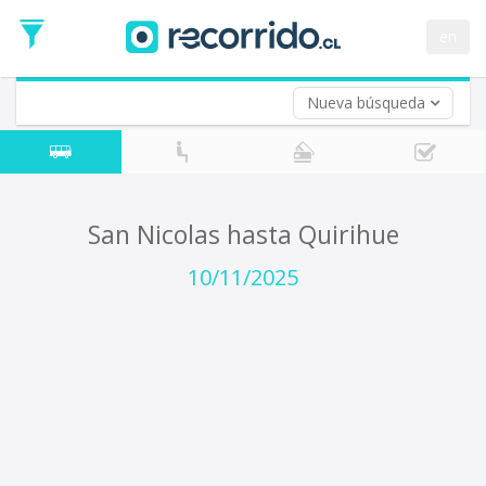
Fecha
de
en
Vuelta (opcional)
Ida
Fecha
de
Nueva búsqueda
Vuelta
San Nicolas hasta Quirihue
10/11/2025