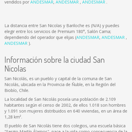
vendidos por
ANDESMAR
,
ANDESMAR
,
ANDESMAR
.
La distancia entre San Nicolas y Bariloche es
(N/A)
y puedes
elegir entre los servicios de Premium 180°, Salón Cama;
dependiendo del operador que elijas (
ANDESMAR
,
ANDESMAR
,
ANDESMAR
).
Información sobre la ciudad San
Nicolas
San Nicolás, es un pueblo y capital de la comuna de San
Nicolás, ubicada en la Provincia de Ñuble, en la Región del
Biobío, Chile.
La localidad de San Nicolás poseía una población de 2.109
habitantes según el censo de 2002, de ellos 1.018 son hombres
y 1.091 son mujeres distribuidos en 640 viviendas, en un área de
1,28 km².
El pueblo de San Nicolás tiene dos colegios, una escuela básica
"Sergio Martín Álamos", nace a la vida como consecuencia de la