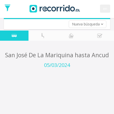
Fecha
de
en
Vuelta (opcional)
Ida
Fecha
de
Nueva búsqueda
Vuelta
San José De La Mariquina hasta Ancud
05/03/2024