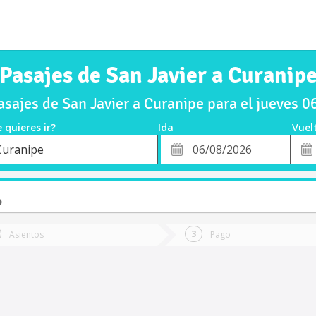
Pasajes de San Javier a Curanip
sajes de San Javier a Curanipe para el jueves 
 quieres ir?
Ida
Vuel
*
Fech
Curanipe
o
Fecha
de
de
Vuel
Ida
o
Asientos
Pago