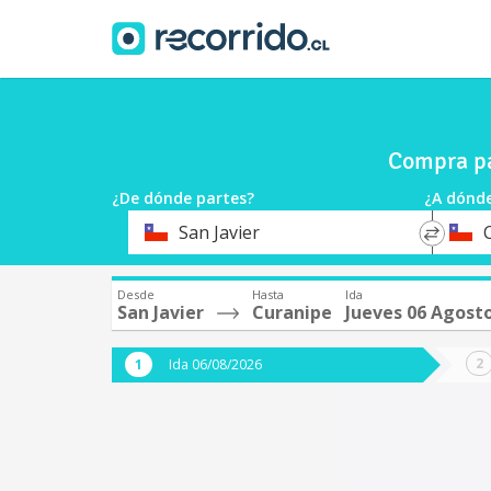
Compra pa
¿De dónde partes?
¿A dónde
*
*
San Javier
Origen
Destin
Desde
Hasta
Ida
San Javier
Curanipe
Jueves 06 Agost
Ida 06/08/2026