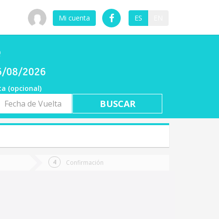
Mi cuenta
ES
EN
e
06/08/2026
ta (opcional)
a
ta
Confirmación