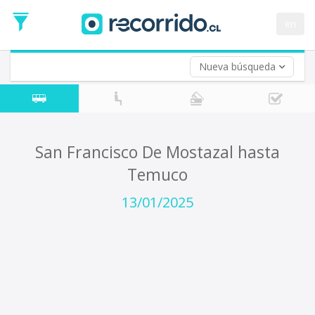
Fecha
de
en
Vuelta (opcional)
Ida
Fecha
de
Nueva búsqueda
Vuelta
San Francisco De Mostazal hasta
Temuco
13/01/2025