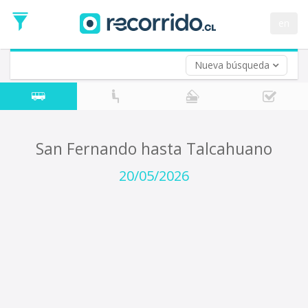
Fecha
de
en
Vuelta (opcional)
Ida
Fecha
de
Nueva búsqueda
Vuelta
San Fernando hasta Talcahuano
20/05/2026