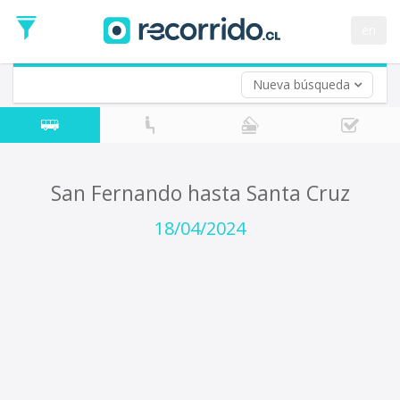
Fecha
de
en
Vuelta (opcional)
Ida
Fecha
de
Nueva búsqueda
Vuelta
San Fernando hasta Santa Cruz
18/04/2024