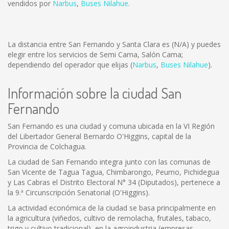
vendidos por
Narbus
,
Buses Nilahue
.
La distancia entre San Fernando y Santa Clara es
(N/A)
y puedes
elegir entre los servicios de Semi Cama, Salón Cama;
dependiendo del operador que elijas (
Narbus
,
Buses Nilahue
).
Información sobre la ciudad San
Fernando
San Fernando es una ciudad y comuna ubicada en la VI Región
del Libertador General Bernardo O'Higgins, capital de la
Provincia de Colchagua.
La ciudad de San Fernando integra junto con las comunas de
San Vicente de Tagua Tagua, Chimbarongo, Peumo, Pichidegua
y Las Cabras el Distrito Electoral N° 34 (Diputados), pertenece a
la 9.ª Circunscripción Senatorial (O'Higgins).
La actividad económica de la ciudad se basa principalmente en
la agricultura (viñedos, cultivo de remolacha, frutales, tabaco,
trigo y cultivo tradicional), en la agroindustria (empresas