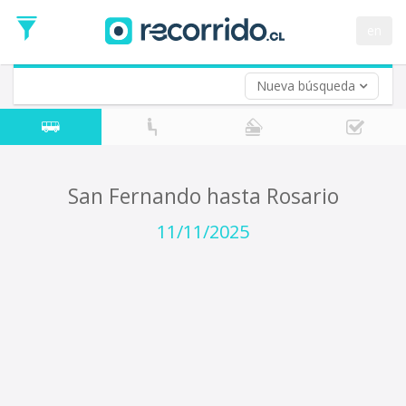
Fecha
de
en
Vuelta (opcional)
Ida
Fecha
de
Nueva búsqueda
Vuelta
San Fernando hasta Rosario
11/11/2025