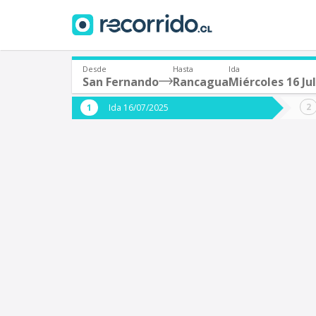
Desde
Hasta
Ida
San Fernando
Rancagua
Miércoles 16 Jul
¿De dónde partes?
¿A dón
Ida 16/07/2025
*
*
San Fernando
Origen
Destino