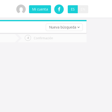
Mi cuenta
ES
EN
Nueva búsqueda
 (opcional)
Confirmación
ha
ta