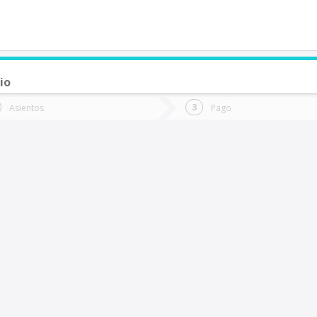
io
de quieres ir?
Ida
Vuelta
Asientos
Pago
*
Fec
Rancagua
Fecha
de
de
Vuel
Ida