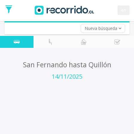
Fecha
de
en
Vuelta (opcional)
Ida
Fecha
de
Nueva búsqueda
Vuelta
San Fernando hasta Quillón
14/11/2025