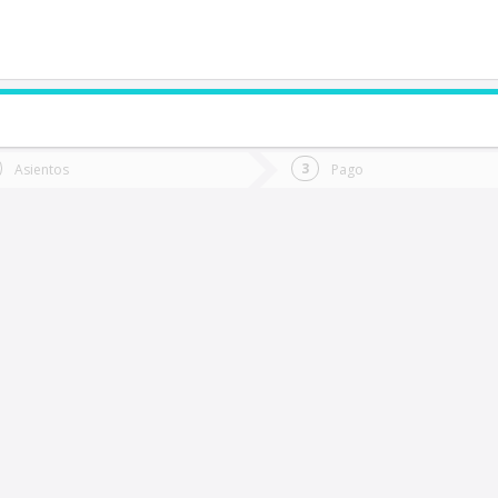
de quieres ir?
Ida
Vuelta
Asientos
Pago
*
Fec
olcura
Fecha
de
de
Vuel
Ida