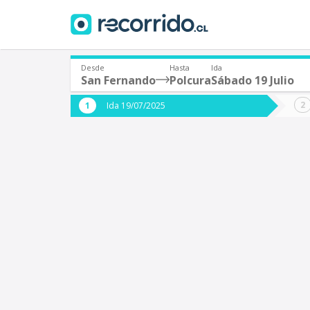
Desde
Hasta
Ida
San Fernando
Polcura
Sábado 19 Julio
¿De dónde partes?
¿A dón
Ida 19/07/2025
*
*
San Fernando
P
Origen
Destino