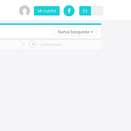
Mi cuenta
ES
EN
Nueva búsqueda
 (opcional)
Confirmación
ha
ta