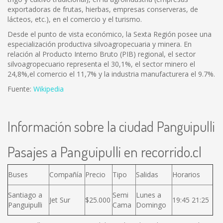
exportadoras de frutas, hierbas, empresas conserveras, de
lácteos, etc.), en el comercio y el turismo.
Desde el punto de vista económico, la Sexta Región posee una
especialización productiva silvoagropecuaria y minera. En
relación al Producto Interno Bruto (PIB) regional, el sector
silvoagropecuario representa el 30,1%, el sector minero el
24,8%,el comercio el 11,7% y la industria manufacturera el 9.7%.
Fuente:
Wikipedia
Información sobre la ciudad Panguipulli
Pasajes a Panguipulli en recorrido.cl
Buses
Compañía
Precio
Tipo
Salidas
Horarios
Santiago a
Semi
Lunes a
Jet Sur
$25.000
19:45 21:25
Panguipulli
Cama
Domingo