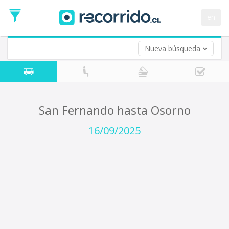
Fecha
de
en
Vuelta (opcional)
Ida
Fecha
de
Nueva búsqueda
Vuelta
San Fernando hasta Osorno
16/09/2025