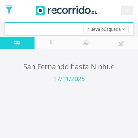
Fecha
de
en
Vuelta (opcional)
Ida
Fecha
de
Nueva búsqueda
Vuelta
San Fernando hasta Ninhue
17/11/2025